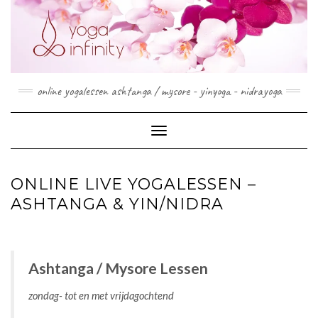
Doorgaan
naar
inhoud
online yogalessen ashtanga / mysore - yinyoga - nidrayoga
Toggle navigatie
ONLINE LIVE YOGALESSEN –
ASHTANGA & YIN/NIDRA
Ashtanga / Mysore Lessen
zondag- tot en met vrijdagochtend