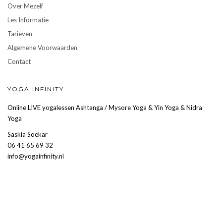
Over Mezelf
Les Informatie
Tarieven
Algemene Voorwaarden
Contact
YOGA INFINITY
Online LIVE yogalessen Ashtanga / Mysore Yoga & Yin Yoga & Nidra
Yoga
Saskia Soekar
06 41 65 69 32
info@yogainfinity.nl