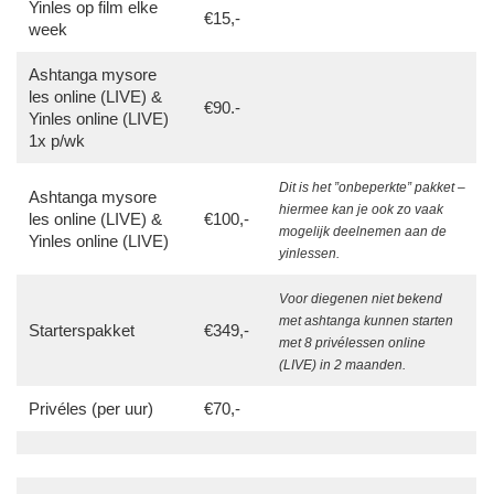
Yinles op film elke
€15,-
week
Ashtanga mysore
les online (LIVE) &
€90.-
Yinles online (LIVE)
1x p/wk
Dit is het ”onbeperkte” pakket –
Ashtanga mysore
hiermee kan je ook zo vaak
les online (LIVE) &
€100,-
mogelijk deelnemen aan de
Yinles online (LIVE)
yinlessen.
Voor diegenen niet bekend
met ashtanga kunnen starten
Starterspakket
€349,-
met 8 privélessen online
(LIVE) in 2 maanden.
Privéles (per uur)
€70,-