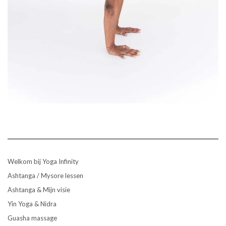
Welkom bij Yoga Infinity
Ashtanga / Mysore lessen
Ashtanga & Mijn visie
Yin Yoga & Nidra
Guasha massage